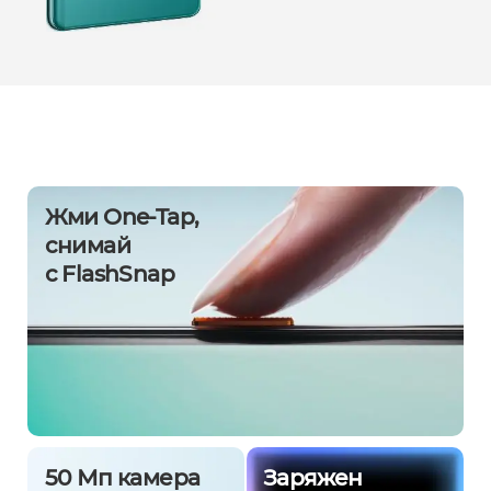
Жми One-Tap,
снимай
с FlashSnap
50 Мп камера
Заряжен