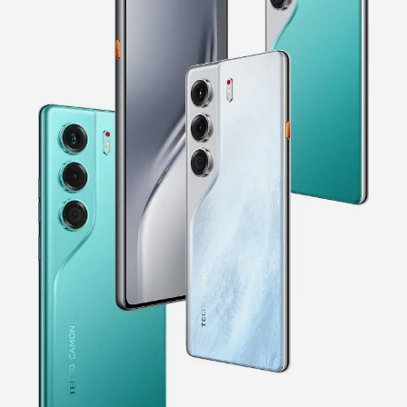
Аксессуары
MEGA MINI
MEGABOOK S серия
Где купить
Все модели
Сравнить модели
О нас
Что нового?
Carlcare