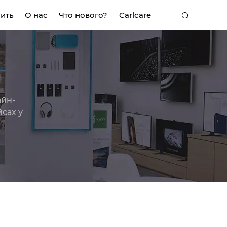
пить
О нас
Что нового?
Carlcare
K
MEGA MINI
POP
йн-
сах у