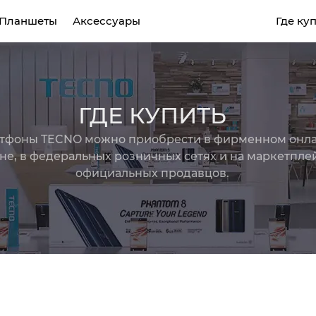
Планшеты
Аксессуары
Где ку
CAMON
POVA
SPAR
MEGABOOK T серия
MEGABOOK S серия
ГДЕ КУПИТЬ
тфоны TECNO можно приобрести в фирменном онла
Все модели
Сравнить модели
не, в федеральных розничных сетях и на маркетплей
официальных продавцов.