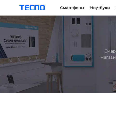
Смартфоны
Hоутбуки
PHANTOM
MEGABOOK K серия
Смар
магази