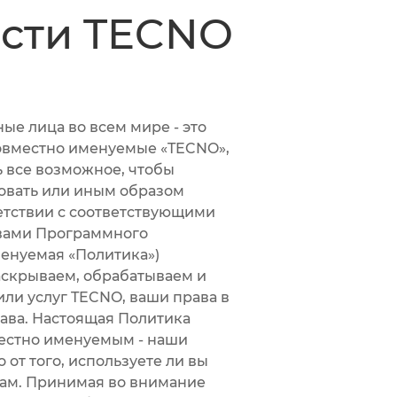
сти TECNO
 лица во всем мире - это
овместно именуемые «TECNO»,
ь все возможное, чтобы
овать или иным образом
етствии с соответствующими
 вами Программного
енуемая «Политика»)
раскрываем, обрабатываем и
и услуг TECNO, ваши права в
ава. Настоящая Политика
местно именуемым - наши
от того, используете ли вы
гам. Принимая во внимание