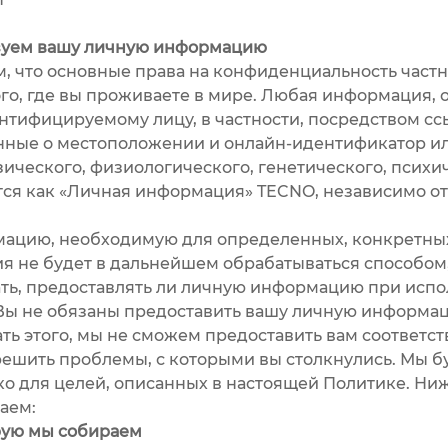
зуем вашу личную информацию
что основные права на конфиденциальность част
ого, где вы проживаете в мире. Любая информация, 
ифицируемому лицу, в частности, посредством ссы
ные о местоположении и онлайн-идентификатор ил
ического, физиологического, генетического, психич
ся как «Личная информация» TECNO, независимо от 
ию, необходимую для определенных, конкретных, 
ия не будет в дальнейшем обрабатываться способо
ть, предоставлять ли личную информацию при испо
Вы не обязаны предоставить вашу личную информац
ать этого, мы не сможем предоставить вам соответс
решить проблемы, с которыми вы столкнулись. Мы б
о для целей, описанных в настоящей Политике. Ниж
аем:
ую мы собираем