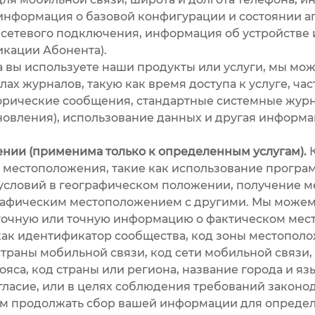
 информация о базовой конфигурации и состоянии 
ип сетевого подключения, информация об устройств
кации Абонента).
 вы используете наши продукты или услуги, мы мо
ах журналов, такую как время доступа к услуге, час
орические сообщения, стандартные системные жур
бновления), использование данных и другая информа
ии (применима только к определенным услугам).
К
 местоположения, такие как использование програ
 условий в географическом положении, получение 
рафическим местоположением с другими. Мы можем с
точную или точную информацию о фактическом мест
 как идентификатор сообщества, код зоны местопол
страны мобильной связи, код сети мобильной связи,
пояса, код страны или региона, название города и я
огласие, или в целях соблюдения требований законо
дем продолжать сбор вашей информации для опреде