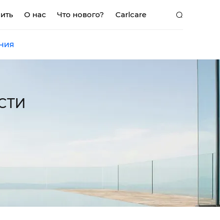
пить
О нас
Что нового?
Carlcare
ния
K
MEGA MINI
POP
СТИ