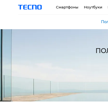
Смартфоны
Hоутбуки
По
PHANTOM
MEGABOOK K серия
ПО