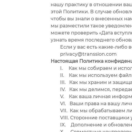
нашу практику в отношении ваш
этой Политики. В случае обнов
чтобы вы знали о внесенных нам
мы разместили такое уведомлен
можете проверить «Дата вступл
узнать время последнего обнов
Если у вас есть какие-либо в
privacy@transsion.com
Настоящая Политика конфиденц
I. Как мы собираем и испол
II. Как мы используем файлы 
III. Как мы храним и защищ
IV. Как мы делимся, передае
V. Как ваша личная информац
VI. Ваши права на вашу лич
VII. Как мы обрабатываем л
VIII. Сторонние поставщики ус
IX. Дополнение и обновлен
X. Совместные контролер