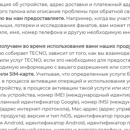
ация об устройстве, адрес доставки и платежный ад
ого талона или описание проблемы при обратной св
 вы нам предоставляете.
Например, когда вы учас
рыши, лотереи и исследования фанатов, вам может п
ля, имя, номер телефона и другую необходимую ин
олучаем во время использования вами наших проду
бирает TECNO, зависит от того, как вы взаимодей
или услуг TECNO, если это необходимо для предост
ходимую информацию с вашего разрешения или согла
ли SIM-карте.
Учитывая, что определенные услуги 
, в процессе активации операций и использования 
ойству, в процессе активации такой услуги или исп
ель устройства, номер IMEI (международный идент
кламный идентификатор Google), номер IMSI (межд
 (адрес интернет-протокола), Mac-адрес (адрес упра
продукта); версия и тип hiOS, идентификатор проце
я Android, идентификатор Android, идентификатор п
для мобильной связи, широта и долгота телефона, 