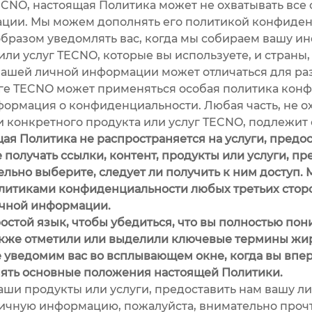
ECNO, настоящая Политика может не охватывать все 
ции. Мы можем дополнять его политикой конфиде
образом уведомлять вас, когда мы собираем вашу и
или услуг TECNO, которые вы используете, и страны,
вашей личной информации может отличаться для разн
ге TECNO может применяться особая политика конф
ормация о конфиденциальности. Любая часть, не о
 конкретного продукта или услуг TECNO, подлежит
я Политика не распространяется на услуги, предо
 получать ссылки, контент, продукты или услуги, п
ельно выберите, следует ли получить к ним доступ
литиками конфиденциальности любых третьих сторо
ичной информации.
ой язык, чтобы убедиться, что вы полностью пони
акже отметили или выделили ключевые термины ж
 уведомим вас во всплывающем окне, когда вы впе
нять основные положения настоящей Политики.
и продукты или услуги, предоставить нам вашу л
ичную информацию, пожалуйста, внимательно прочти