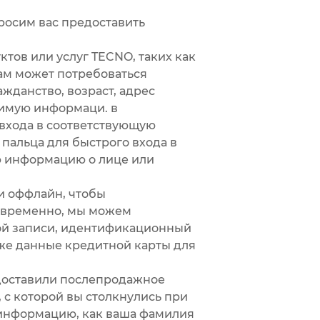
росим вас предоставить
тов или услуг TECNO, таких как
вам может потребоваться
ажданство, возраст, адрес
димую информаци. в
 входа в соответствующую
пальца для быстрого входа в
ю информацию о лице или
и оффлайн, чтобы
оевременно, мы можем
ной записи, идентификационный
кже данные кредитной карты для
доставили послепродажное
 с которой вы столкнулись при
 информацию, как ваша фамилия