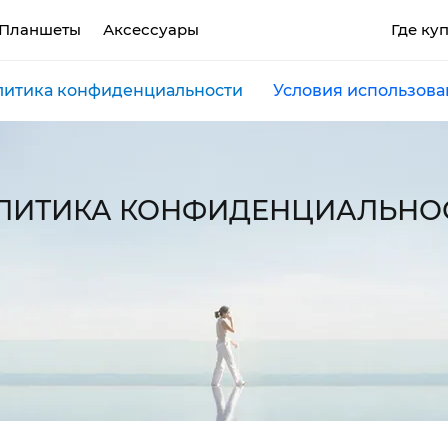
Планшеты
Аксессуары
Где ку
литика конфиденциальности
Условия использова
CAMON
POVA
SPAR
MEGABOOK T серия
MEGABOOK S серия
ЛИТИКА КОНФИДЕНЦИАЛЬНО
Все модели
Сравнить модели