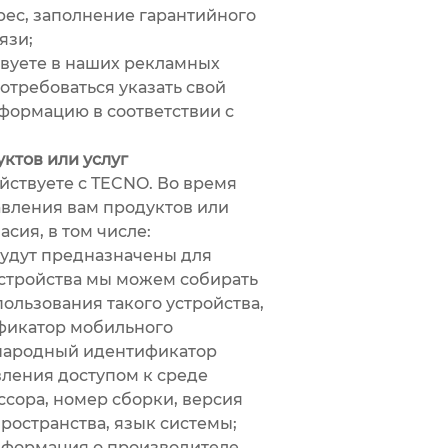
рес, заполнение гарантийного
язи;
твуете в наших рекламных
отребоваться указать свой
формацию в соответствии с
ктов или услуг
ствуете с TECNO. Во время
авления вам продуктов или
сия, в том числе:
будут предназначены для
устройства мы можем собирать
ользования такого устройства,
ификатор мобильного
ународный идентификатор
вления доступом к среде
ссора, номер сборки, версия
ространства, язык системы;
информация о производителе