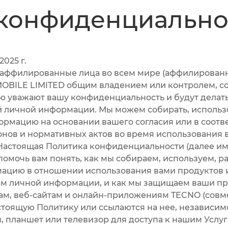
 конфиденциально
2025 г.
филированные лица во всем мире (аффилированные
MOBILE LIMITED общим владением или контролем, с
тью уважают вашу конфиденциальность и будут делат
й личной информации. Мы можем собирать, использ
рмацию на основании вашего согласия или в соотв
ов и нормативных актов во время использования
Настоящая Политика конфиденциальности (далее им
 помочь вам понять, как мы собираем, используем, 
цию в отношении использования вами продуктов ил
м личной информации, и как мы защищаем ваши пр
вам, веб-сайтам и онлайн-приложениям TECNO (сов
стоящую Политику или ссылаются на нее, независимо 
 планшет или телевизор для доступа к нашим Услу