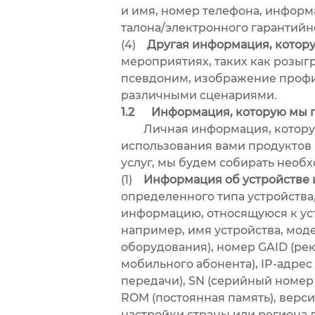
и имя, номер телефона, информ
талона/электронного гарантийн
(4)
Другая информация, которую
мероприятиях, таких как розыг
псевдоним, изображение профи
различными сценариями.
1.2 Информация, которую мы п
Личная информация, которую со
использования вами продуктов 
услуг, мы будем собирать необ
(1)
Информация об устройстве и
определенного типа устройства
информацию, относящуюся к устр
например, имя устройства, мод
оборудования), номер GAID (ре
мобильного абонента), IP-адрес
передачи), SN (серийный номер 
ROM (постоянная память), верси
настройки страны или региона 