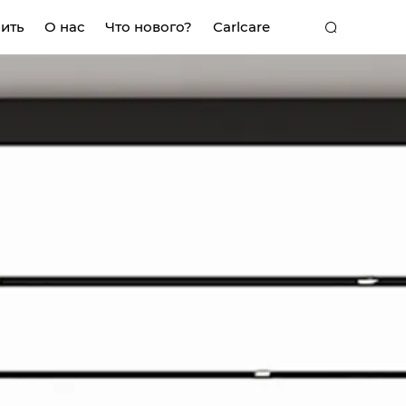
пить
О нас
Что нового?
Carlcare
K
MEGA MINI
POP