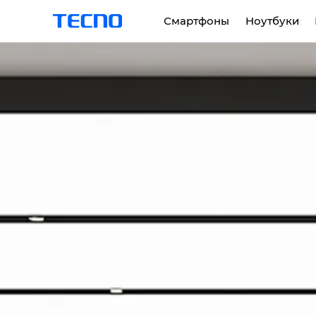
Смартфоны
Hоутбуки
PHANTOM
MEGABOOK K серия