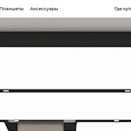
Планшеты
Аксессуары
Где ку
CAMON
POVA
SPAR
MEGABOOK T серия
MEGABOOK S серия
Все модели
Сравнить модели