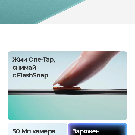
Жми One-Tap,
снимай
с FlashSnap
50 Мп камера
Заряжен