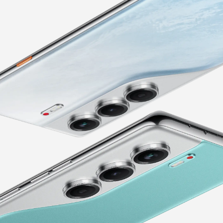
Аксессуары
MEGA MINI
MEGABOOK S серия
Где купить
Все модели
Сравнить модели
О нас
Что нового?
Carlcare