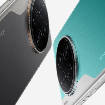
Аксессуары
MEGA MINI
MEGABOOK S серия
Где купить
Все модели
Сравнить модели
О нас
Что нового?
Carlcare