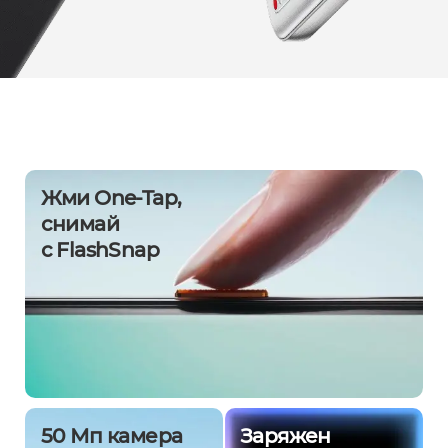
Жми One-Tap,
снимай
с FlashSnap
50 Мп камера
Заряжен