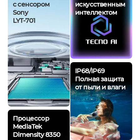
с сенсором
искусственным
Sony
интеллектом
LYT-701
IP68/IP69
Полная защита
от пыли и влаги
Процессор
MediaTek
Dimensity 8350