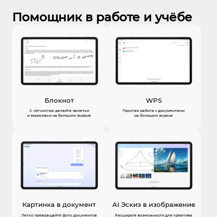
Помощник в работе и учёбе
Блокнот
WPS
С лёгкостью делайте заметки
Простая работа с документами
и зарисовки на большом экране
на большом экране
Картинка в документ
AI Эскиз в изображение
Легко превращайте фото документов
Расширьте возможности для креатива