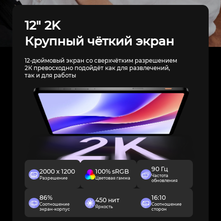
12" 2K
Крупный чёткий экран
12-дюймовый экран со сверхчётким разрешением
2К превосходно подойдёт как для развлечений,
так и для работы
90 Гц
2000 x 1200
100% sRGB
Частота
Разрешение
Цветовая гамма
обновления
86%
16:10
450 нит
Соотношение
Соотношение
Яркость
экран-корпус
сторон