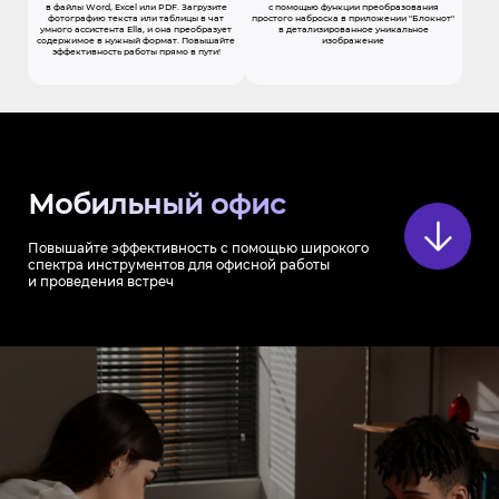
в файлы Word, Excel или PDF. Загрузите
с помощью функции преобразования
фотографию текста или таблицы в чат
простого наброска в приложении "Блокнот"
умного ассистента Ella, и она преобразует
в детализированное уникальное
содержимое в нужный формат. Повышайте
изображение
эффективность работы прямо в пути!
Мобильный офис
Повышайте эффективность с помощью широкого
спектра инструментов для офисной работы
и проведения встреч