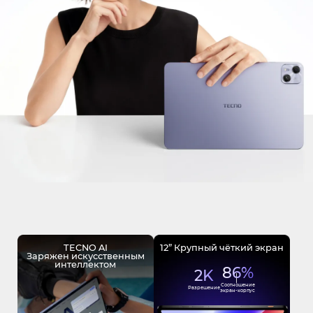
MEGA MINI
Где купить
MEGABOOK S серия
Все модели
Сравнить модели
О нас
Что нового?
Carlcare
TECNO AI
12” Крупный чёткий экран
Заряжен искусственным
интеллектом
86%
2K
Соотношение
Разрешение
экран-корпус