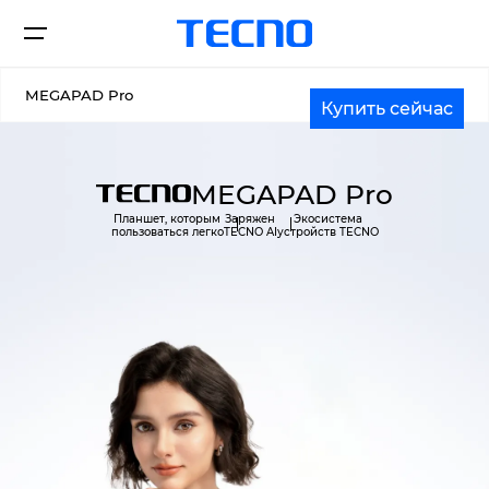
MEGAPAD Pro
Купить сейчас
Смартфоны
MEGAPAD Pro
Планшет, которым
Заряжен
Экосистема
пользоваться легко
TECNO AI
устройств TECNO
Hоутбуки
PHANTOM
CAMON
Планшеты
SPARK
POVA
MEGABOOK K серия
MEGABOOK T серия
Аксессуары
POP