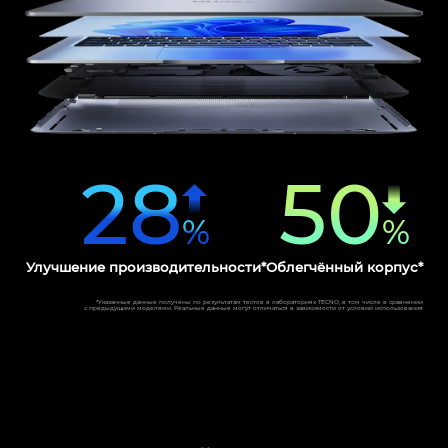
28
50
%
%
Улучшение производительности*
Облегчённый корпус*
*Указанные данные получены по результатам тестов в лабораториях TECNO, в том числе в сравнении
с предыдущими моделями. Реальные данные могут отличаться в зависимости от условий использования