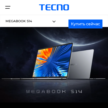
MEGABOOK S14
Купить сейчас
ЗАГРУЗКИ
Смартфоны
Hоутбуки
PHANTOM
CAMON
Планшеты
SPARK
POVA
MEGABOOK K серия
MEGABOOK T серия
Аксессуары
POP