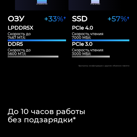
32 ГБ*
2 ТБ*
LPDDR5X ОЗУ
PCle 4.0 SSD
ОЗУ
+33%
SSD
+57%
LPDDR5X
PCIe 4.0
Скорость до
Скорость чтения
7467 МТ/с
7000 МБ/с
DDR5
PCIe 3.0
Скорость до
Скорость чтения
5600 МТ/с
3000 МБ/с
*Доступны конфигурации с другим объёмом памяти
До 10 часов работы
без подзарядки*