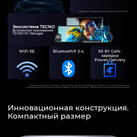
*Доступны конфигурации с другими процессорами
Экосистема TECNO
Встроенное приложение
TECNO PC Manager
WiFi 6E
Bluetooth® 5.4
65 Вт GaN-
зарядка
Power Delivery
*Указанные данные получены по результатам тестов в лабораториях TECNO, в том числе в сравнении
с предыдущими моделями. Реальные данные могут отличаться в зависимости от условий использования
Инновационная конструкция.
Компактный размер