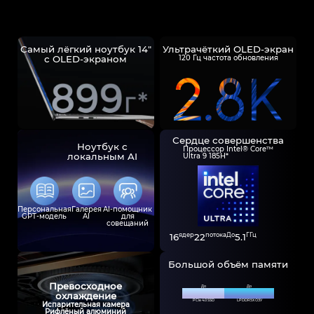
MEGA MINI
Где купить
Самый лёгкий ноутбук 14"
Ультрачёткий OLED-экран
MEGABOOK S серия
с OLED-экраном
120 Гц частота обновления
Все модели
Сравнить модели
О нас
Сердце совершенства
Ноутбук с
Процессор Intel® Core™
локальным AI
Ultra 9 185H*
Что нового?
Персональная
Галерея
Al-помощник
GPT-модель
AI
для
совещаний
Carlcare
16
ядер
22
потока
До
5.1
ГГц
Большой объём памяти
Превосходное
До
До
2 ТБ*
32 ГБ*
охлаждение
PCle 4.0 SSD
LPDDR5X ОЗУ
Испарительная камера
Рифлёный алюминий