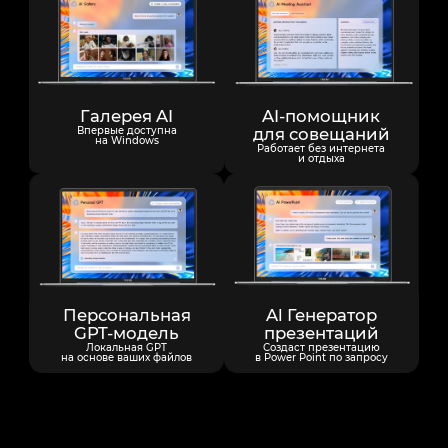
Галерея AI
AI-помощник
Впервые доступна
для совещаний
на Windows
Работает без интернета
и отдыха
Персональная
Al Генератор
GPT-модель
презентаций
Локальная GPT
Создаст презентацию
на основе ваших файлов
в Power Point по запросу