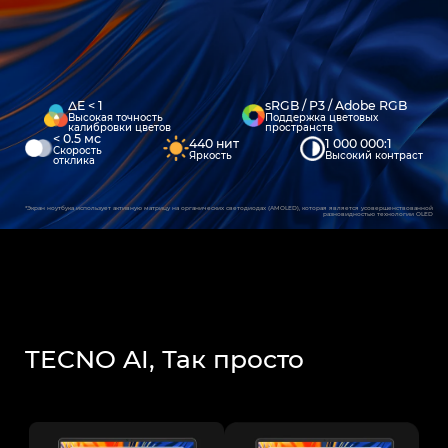
ΔE < 1
sRGB / P3 / Adobe RGB
Высокая точность
Поддержка цветовых
калибровки цветов
пространств
< 0.5 мс
440 нит
1 000 000:1
Скорость
Яркость
Высокий контраст
отклика
*Экран ноутбука использует активную матрицу на органических светодиодах (AMOLED), которая является усовершенствованной
разновидностью технологии OLED
TECNO AI, Так просто