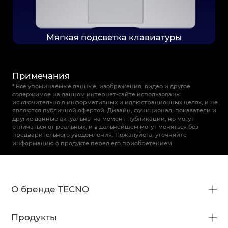
Мягкая подсветка клавиатуры
Примечания
* Все упоминаемые данные, изображения, видео и другое
содержимое на данном интернет-сайте использованы
исключительно в информативных и иллюстрационных целях, и не
являются публичной офертой. Дизайн, функционал, показатели и
другие данные актуальны
на момент публикации, но могут
отличаться от реальных, и в дальнейшем могут меняться без
предварительного уведомления. Пожалуйста, уточняйте
информацию о продукте перед его приобретением
О бренде TECNO
О нас
Продукты
Что нового?