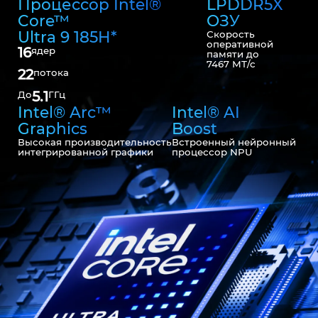
Процессор Intel®
LPDDR5X
Core™
ОЗУ
Ultra 9 185H*
Скорость
оперативной
16
ядер
памяти до
7467 МТ/с
22
потока
5.1
До
ГГц
Intel® Arc™
Intel® AI
Graphics
Boost
Высокая производительность
Встроенный нейронный
интегрированной графики
процессор NPU