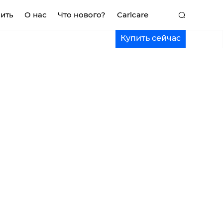
пить
О нас
Что нового?
Carlcare
Купить сейчас
K
MEGA MINI
POP