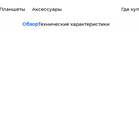
Планшеты
Аксессуары
Где ку
Обзор
Технические характеристики
CAMON
POVA
SPAR
MEGABOOK T серия
MEGABOOK S серия
Все модели
Сравнить модели