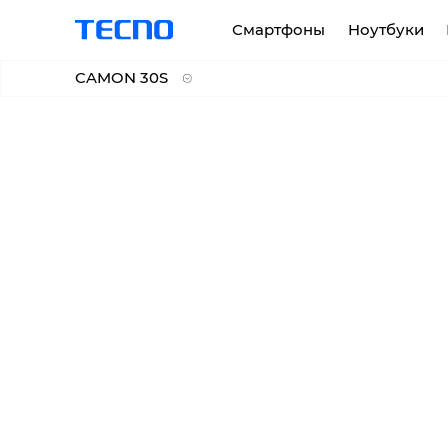
Смартфоны
Hоутбуки
CAMON 30S
CAMON 30
PHANTOM
MEGABOOK K серия
CAMON 30S
CAMON 30 5G
CAMON 30S Pro
CAMON 30 Pro 5G
CAMON 30 Premier 5G