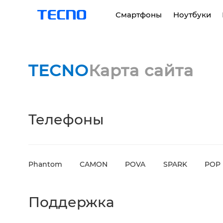
Смартфоны
Hоутбуки
PHANTOM
TECNO
Карта сайта
MEGABOOK K серия
Телефоны
Phantom
CAMON
POVA
SPARK
POP
Поддержка