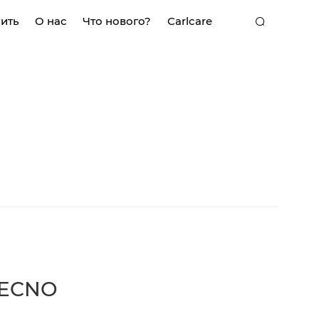
пить
О нас
Что нового?
Carlcare
K
MEGA MINI
POP
TECNO