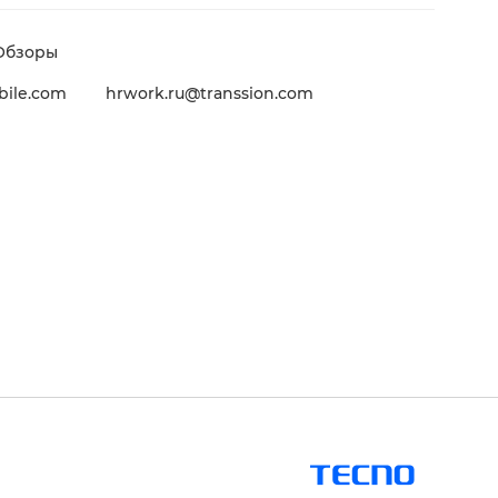
Обзоры
ile.com
hrwork.ru@transsion.com