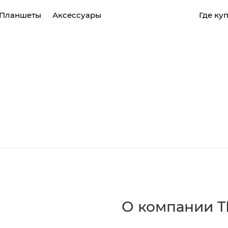
Планшеты
Аксессуары
Где ку
CAMON
POVA
SPAR
MEGABOOK T серия
MEGABOOK S серия
Все модели
Сравнить модели
О компании 