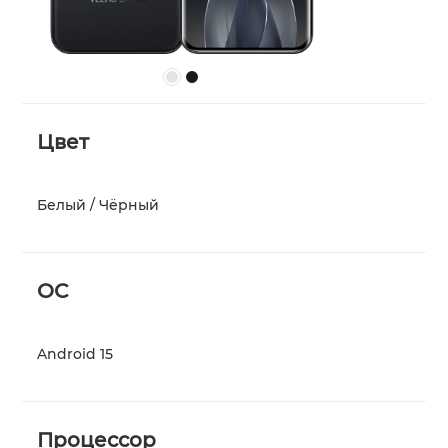
Аксессуары
MEGA MINI
MEGABOOK S серия
Где купить
Все модели
Сравнить модели
Цвет
О нас
Белый / Чёрный
Что нового?
ОС
Android 15
Carlcare
Процессор