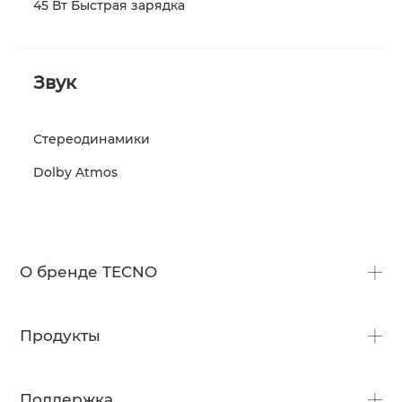
45 Вт Быстрая зарядка
Звук
Стереодинамики
Dolby Atmos
О бренде TECNO
О нас
Продукты
Что нового?
HiOS
PHANTOM
Поддержка