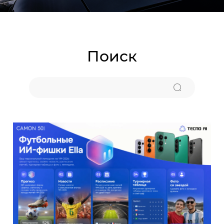
Аксессуары
MEGA MINI
MEGABOOK S серия
Где купить
Все модели
Сравнить модели
Поиск
О нас
Что нового?
Carlcare